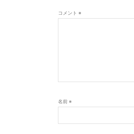
ー
コメント
※
シ
ョ
ン
名前
※