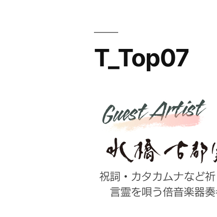
コ
ン
テ
T_Top07
ン
ツ
へ
ス
キ
ッ
プ