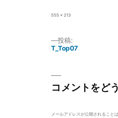
フ
555 × 213
ル
サ
イ
投
投稿:
ズ
T_Top07
稿
ナ
コメントをど
ビ
ゲ
メールアドレスが公開されること