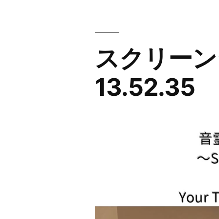
コ
ン
テ
スクリーンシ
ン
13.52.35
ツ
へ
ス
キ
ッ
プ