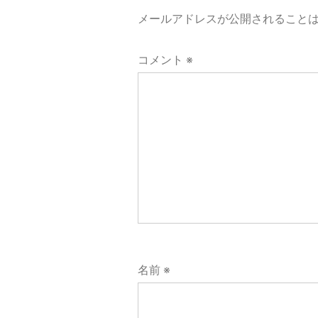
メールアドレスが公開されること
ー
コメント
※
シ
ョ
ン
名前
※