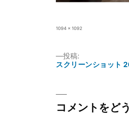
フ
1094 × 1092
ル
サ
イ
投
投稿:
ズ
スクリーンショット 2025-
稿
ナ
コメントをど
ビ
ゲ