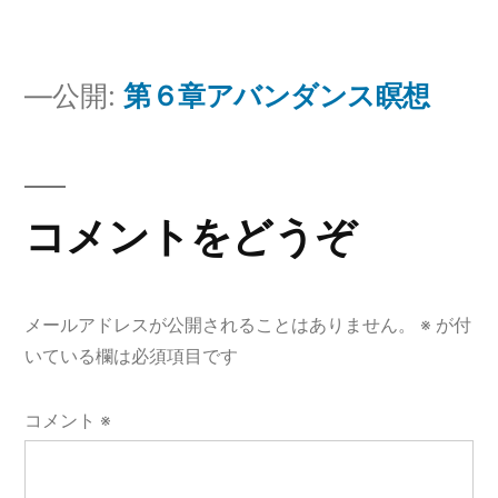
ス
ー
瞑
ヤ
想)
投
公開:
第６章アバンダンス瞑想
ー
稿
ナ
コメントをどうぞ
ビ
ゲ
メールアドレスが公開されることはありません。
※
が付
ー
いている欄は必須項目です
シ
コメント
※
ョ
ン