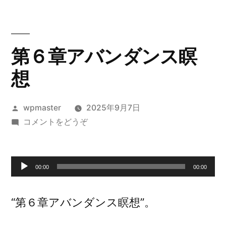
コ
ン
テ
第６章アバンダンス瞑
ン
想
ツ
へ
投
wpmaster
2025年9月7日
稿
(第
コメントをどうぞ
ス
者:
６
キ
章
ア
音
ッ
00:00
00:00
バ
声
プ
ン
“第６章アバンダンス瞑想”。
プ
ダ
ン
レ