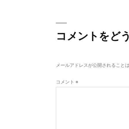
稿
ナ
コメントをど
ビ
ゲ
メールアドレスが公開されること
ー
コメント
※
シ
ョ
ン