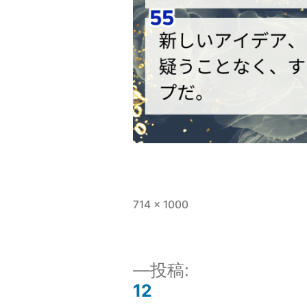
フ
714 × 1000
ル
サ
イ
投
投稿:
ズ
12