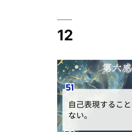
コ
ン
テ
12
ン
ツ
へ
ス
キ
ッ
プ