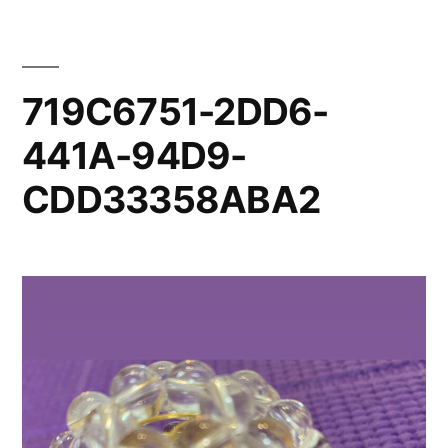
コ
ン
テ
719C6751-2DD6-
ン
441A-94D9-
ツ
CDD33358ABA2
へ
ス
キ
ッ
プ