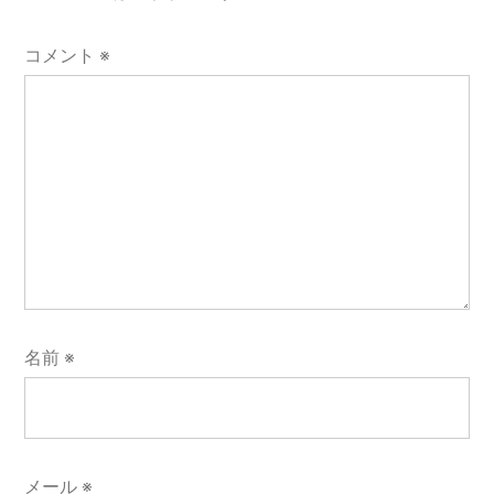
ョ
コメント
※
ン
名前
※
メール
※