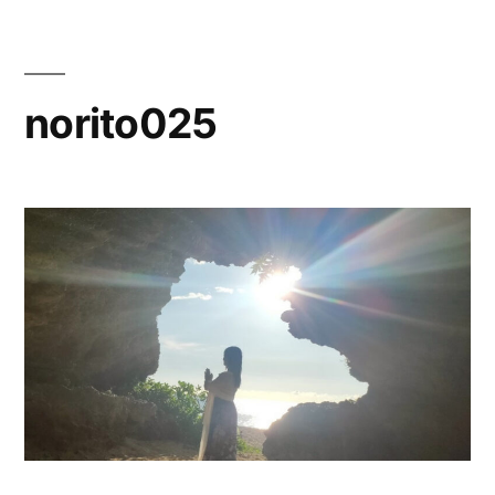
コ
ン
テ
norito025
ン
ツ
へ
ス
キ
ッ
プ