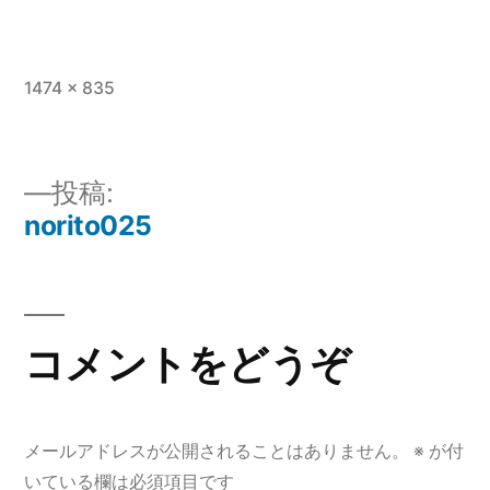
フ
1474 × 835
ル
サ
イ
投
投稿:
ズ
norito025
稿
ナ
ビ
コメントをどうぞ
ゲ
ー
メールアドレスが公開されることはありません。
※
が付
シ
いている欄は必須項目です