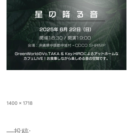
フ
1400 × 1718
ル
サ
イ
投稿: