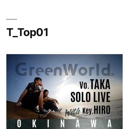
コ
ン
テ
T_Top01
ン
ツ
へ
ス
キ
ッ
プ