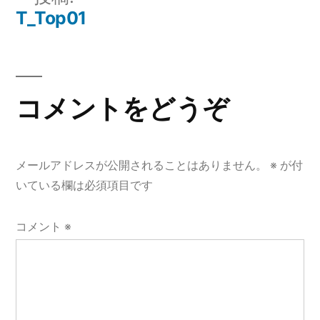
投
ズ
T_Top01
稿
ナ
ビ
コメントをどうぞ
ゲ
ー
メールアドレスが公開されることはありません。
※
が付
シ
いている欄は必須項目です
ョ
コメント
※
ン